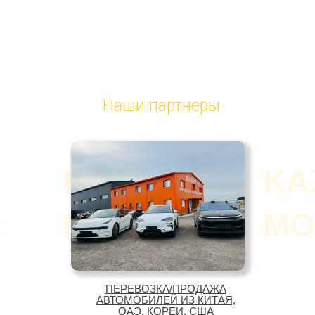
Наши партнеры
KAZAF
KA
R
MOTOR
MO
ПЕРЕВОЗКА/ПРОДАЖА
АВТОМОБИЛЕЙ ИЗ КИТАЯ,
ОАЭ, КОРЕИ, США