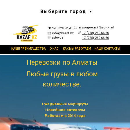
Выберите город
Есть вопросы? Звоните!
Напишите нам:
+7 (778) 260 66 66
info@kazaf.kz
avtovoz
+7 (775) 260 66 66
НАШИ ПРЕИМУЩЕСТВА
О НАС
КАК МЫ РАБОТАЕМ
НАШИ КОНТАКТЫ
Перевозки по Алматы
Любые грузы в любом
количестве.
Ежедневные маршруты
Новейшие автовозы
Работаем с 2014 года