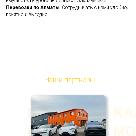
имущества и уровень сервиса. Заказывайте
Перевозки по Алматы
. Сотрудничать с нами удобно,
приятно и выгодно!
Наши партнеры
KAZAF
KA
R
MOTOR
MO